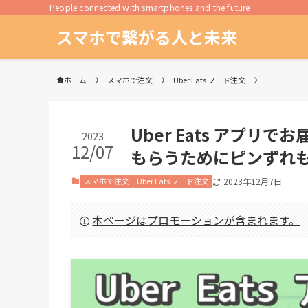
People connected with smartphones and the future
スマホで繋がる人と未来
ホーム
スマホで注文
Uber Eats フード注文
Uber Eats アプ
2023
12/07
もらうためにピンずれ
スマホで注文
Uber Eats フード注文
2023年12月7日
本ページはプロモーションが含まれます。