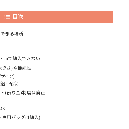
目次
購入できる場所
mazonで購入できない
(大きさ)や機能性
デザイン)
(保温・保冷)
ジット(預り金)制度は廃止
OK
トナー専用バッグは購入)