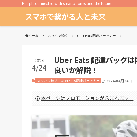
People connected with smartphones and the future
スマホで繋がる人と未来
ホーム
スマホで稼ぐ
Uber Eats 配達パートナー
Uber Eats 配達バ
2024
4/24
良いか解説！
スマホで稼ぐ
Uber Eats 配達パートナー
2024年4月24日
本ページはプロモーションが含まれます。