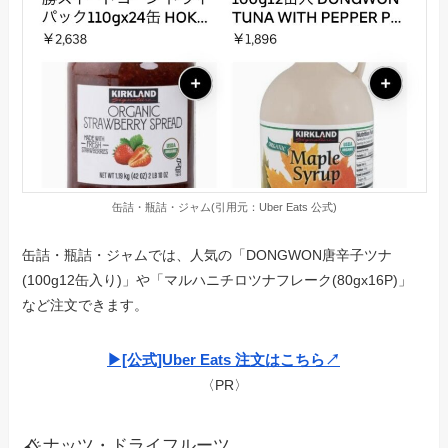
缶詰・瓶詰・ジャム(引用元：Uber Eats 公式)
缶詰・瓶詰・ジャムでは、人気の「DONGWON唐辛子ツナ
(100g12缶入り)」や「マルハニチロツナフレーク(80gx16P)」
など注文できます。
▶︎[公式]Uber Eats 注文はこちら↗︎
〈PR〉
ナッツ・ドライフルーツ