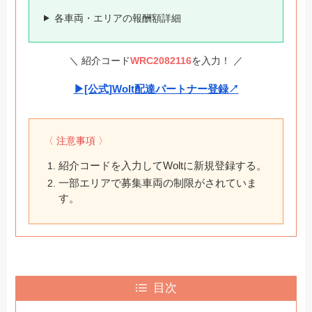
各車両・エリアの報酬額詳細
＼ 紹介コード
WRC2082116
を入力！ ／
▶︎[公式]Wolt配達パートナー登録↗︎
〈 注意事項 〉
紹介コードを入力してWoltに新規登録する。
一部エリアで募集車両の制限がされていま
す。
目次